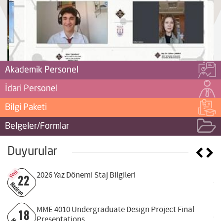
Akademik Personel
İdari Personel
Bilgi Paketi
Belgeler/Formlar
Duyurular
Yeni
2026 Yaz Dönemi Staj Bilgileri
22
Haziran
O
MME 4010 Undergraduate Design Project Final
18
Presentations