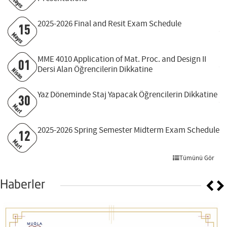
Mayıs
E
2025-2026 Final and Resit Exam Schedule
15
Mayıs
E
MME 4010 Application of Mat. Proc. and Design II
01
Dersi Alan Öğrencilerin Dikkatine
Nisan
E
Yaz Döneminde Staj Yapacak Öğrencilerin Dikkatine
30
E
Mart
2025-2026 Spring Semester Midterm Exam Schedule
12
E
Mart
Tümünü Gör
Haberler